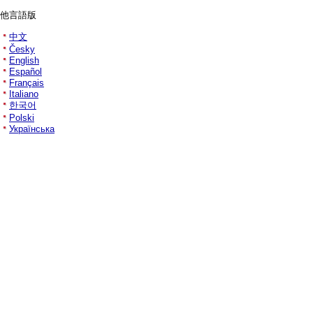
他言語版
中文
Česky
English
Español
Français
Italiano
한국어
Polski
Українська