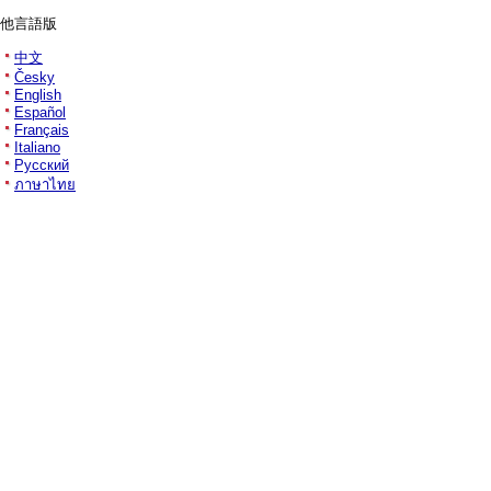
他言語版
中文
Česky
English
Español
Français
Italiano
Русский
ภาษาไทย