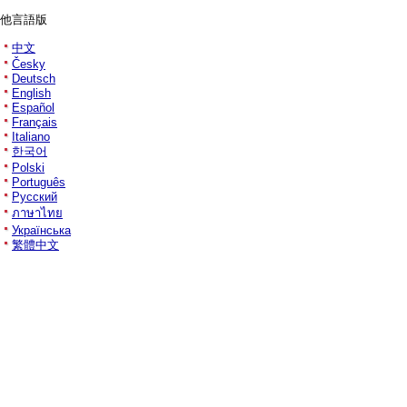
他言語版
中文
Česky
Deutsch
English
Español
Français
Italiano
한국어
Polski
Português
Русский
ภาษาไทย
Українська
繁體中文