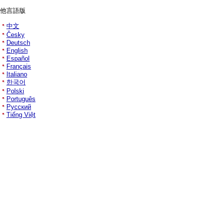
他言語版
中文
Česky
Deutsch
English
Español
Français
Italiano
한국어
Polski
Português
Русский
Tiếng Việt