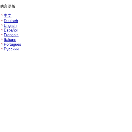
他言語版
中文
Deutsch
English
Español
Français
Italiano
Português
Русский