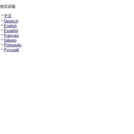
他言語版
中文
Deutsch
English
Español
Français
Italiano
Português
Русский