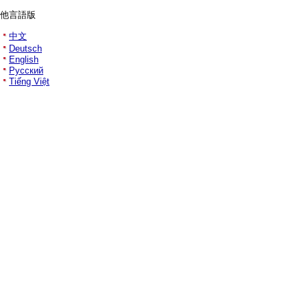
他言語版
中文
Deutsch
English
Русский
Tiếng Việt