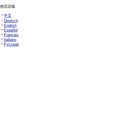
他言語版
中文
Deutsch
English
Español
Français
Italiano
Русский