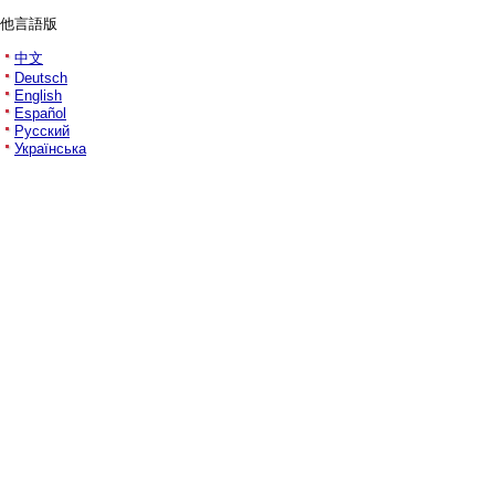
他言語版
中文
Deutsch
English
Español
Русский
Українська