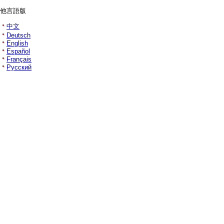
他言語版
中文
Deutsch
English
Español
Français
Русский