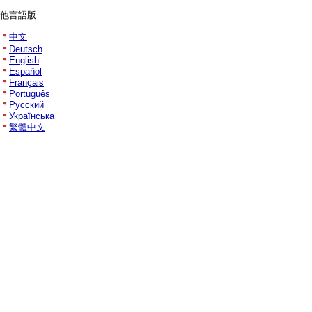
他言語版
中文
Deutsch
English
Español
Français
Português
Русский
Українська
繁體中文