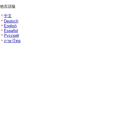
他言語版
中文
Deutsch
English
Español
Русский
ภาษาไทย