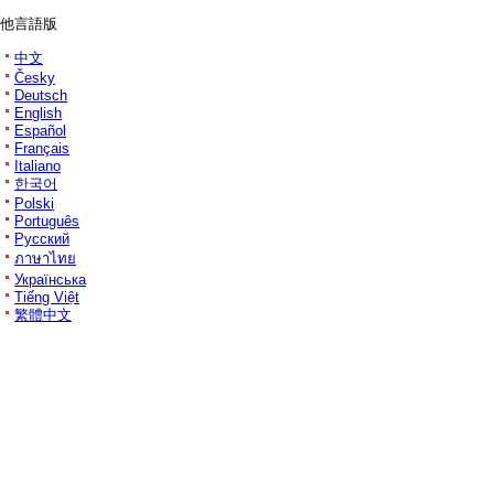
他言語版
中文
Česky
Deutsch
English
Español
Français
Italiano
한국어
Polski
Português
Русский
ภาษาไทย
Українська
Tiếng Việt
繁體中文