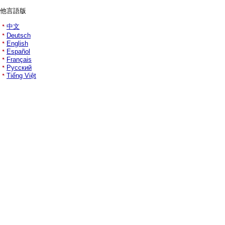
他言語版
中文
Deutsch
English
Español
Français
Русский
Tiếng Việt