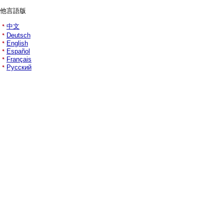
他言語版
中文
Deutsch
English
Español
Français
Русский