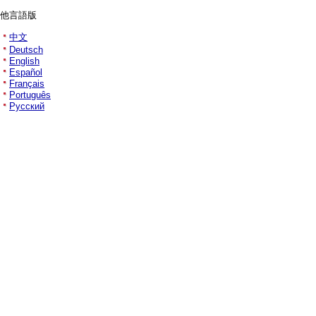
他言語版
中文
Deutsch
English
Español
Français
Português
Русский