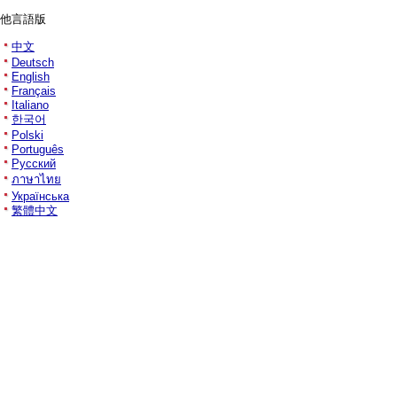
他言語版
中文
Deutsch
English
Français
Italiano
한국어
Polski
Português
Русский
ภาษาไทย
Українська
繁體中文