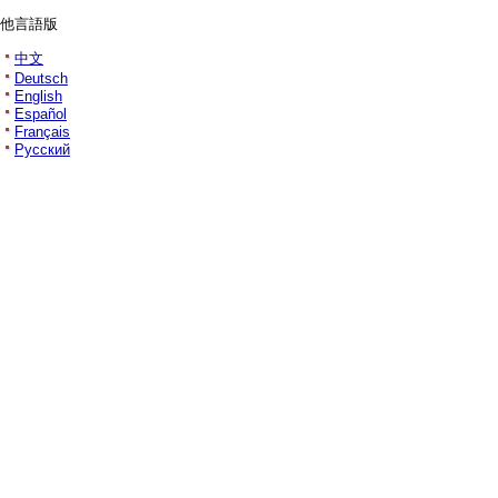
他言語版
中文
Deutsch
English
Español
Français
Русский