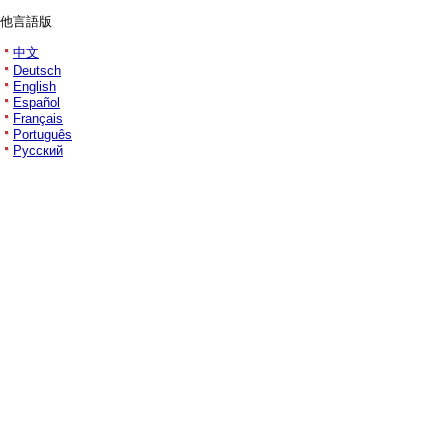
他言語版
中文
Deutsch
English
Español
Français
Português
Русский