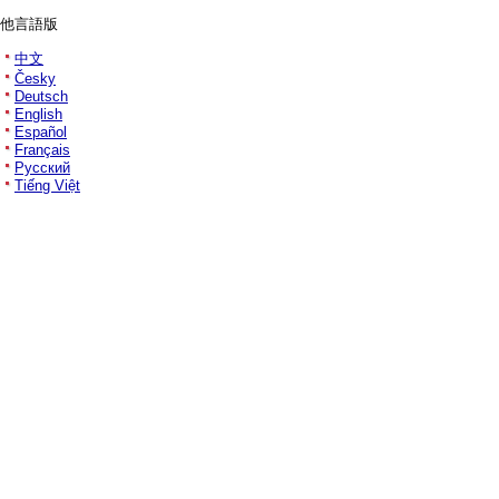
他言語版
中文
Česky
Deutsch
English
Español
Français
Русский
Tiếng Việt