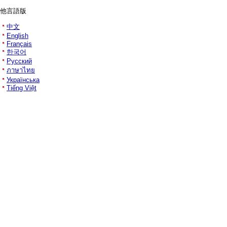
他言語版
中文
English
Français
한국어
Русский
ภาษาไทย
Українська
Tiếng Việt