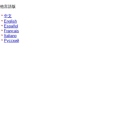
他言語版
中文
English
Español
Français
Italiano
Русский