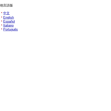
他言語版
中文
English
Español
Italiano
Português