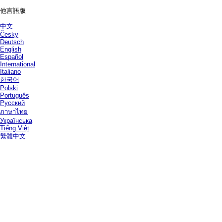
他言語版
中文
Česky
Deutsch
English
Español
International
Italiano
한국어
Polski
Português
Русский
ภาษาไทย
Українська
Tiếng Việt
繁體中文