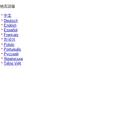
他言語版
中文
Deutsch
English
Español
Français
한국어
Polski
Português
Русский
Українська
Tiếng Việt