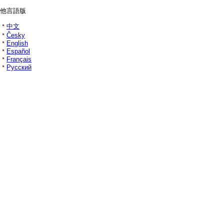
他言語版
中文
Česky
English
Español
Français
Русский