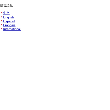
他言語版
中文
English
Español
Français
International