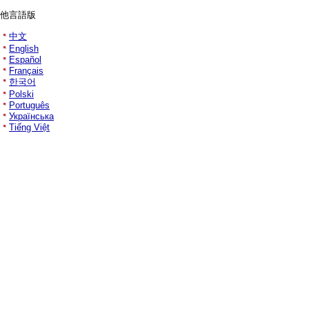
他言語版
中文
English
Español
Français
한국어
Polski
Português
Українська
Tiếng Việt