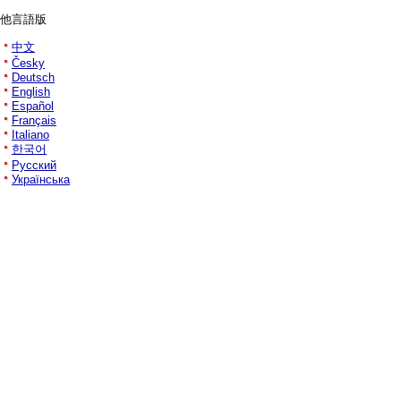
他言語版
中文
Česky
Deutsch
English
Español
Français
Italiano
한국어
Русский
Українська